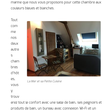
marine que nous vous proposons pour cette chambre aux
couleurs bleues et blanches.
Tout
com
me
nos
deux
autre
s
cham
bres
d’hôt
es,
La Mer et sa Petite Cuisine
vous
y
trouv
erez tout le confort avec une salle de bain, ses peignoirs et
produits de bain, un bureau avec connexion Wi-Fi et un